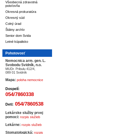
Všeobecná zdravotná
poisťovňa
Okresná prokuratúra
Okresný súd
Colný úrad
Štátny archív
Senior dom Svida
Letné kúpalisko
Pohotovosť
Nemocnica arm. gen. L.
Svobodu Svidník, n.o.
MUDr. Pribulu 412/4,
089 01 Svidník
Mapa:
poloha nemocnice
Dospelí:
054/7860338
054/7860538
Deti:
Lekárske služby prvej
pomoci:
rozpis služieb
Lekárne:
rozpis služieb
Stomatologická:
rozpis