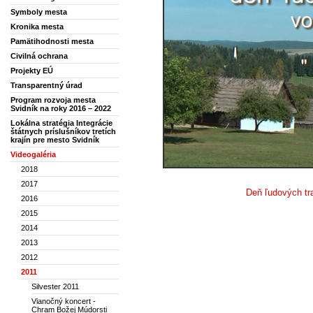
Symboly mesta
Kronika mesta
Pamätihodnosti mesta
Civilná ochrana
Projekty EÚ
Transparentný úrad
Program rozvoja mesta
Svidník na roky 2016 – 2022
Lokálna stratégia Integrácie
štátnych príslušníkov tretích
krajín pre mesto Svidník
Videogaléria
2018
2017
Deň ľudových tr
2016
2015
2014
2013
2012
2011
Silvester 2011
Vianočný koncert -
Chram Božej Múdorsti