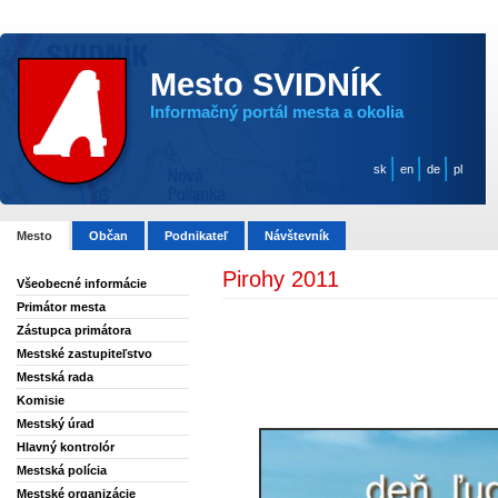
Mesto SVIDNÍK
Informačný portál mesta a okolia
sk
en
de
pl
Mesto
Občan
Podnikateľ
Návštevník
Pirohy 2011
Všeobecné informácie
Primátor mesta
Zástupca primátora
Mestské zastupiteľstvo
Mestská rada
Komisie
Mestský úrad
Hlavný kontrolór
Mestská polícia
Mestské organizácie