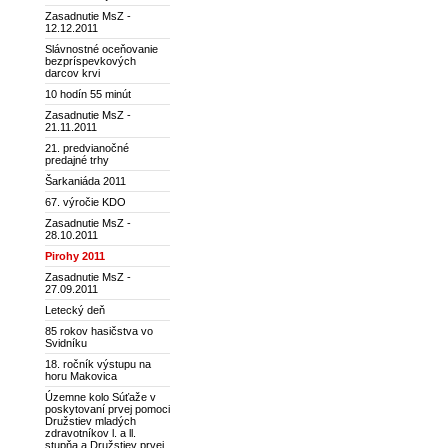
Zasadnutie MsZ -
12.12.2011
Slávnostné oceňovanie
bezpríspevkových
darcov krvi
10 hodín 55 minút
Zasadnutie MsZ -
21.11.2011
21. predvianočné
predajné trhy
Šarkaniáda 2011
67. výročie KDO
Zasadnutie MsZ -
28.10.2011
Pirohy 2011
Zasadnutie MsZ -
27.09.2011
Letecký deň
85 rokov hasičstva vo
Svidníku
18. ročník výstupu na
horu Makovica
Územne kolo Súťaže v
poskytovaní prvej pomoci
Družstiev mladých
zdravotníkov l. a ll.
stupňa a Družstiev prvej