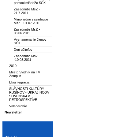
pomoci mládeže SČK
Zasadnutie MsZ -
21.7.2011
Mimoriadne zasadnutie
MsZ - 01.07.2011
Zasadnutie MsZ -
08.06.2011
Vyznamenanie členov
SČK
Deň učiteľov
Zasadnutie MsZ
-10.03.2011
2010
Mesto Svidník na TV
Zemplín
Ekointegrácia
SLÁVNOSTI KULTÚRY
RUSÍNOV - UKRAJINCOV
SOVENSKA V
RETROSPEKTÍVE
Videoarchív
Newsletter