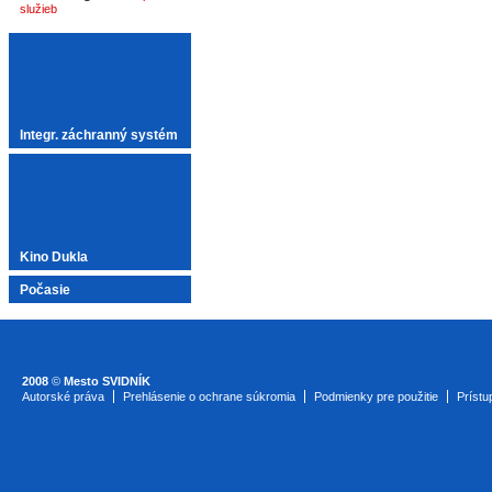
služieb
Integr. záchranný systém
Kino Dukla
Počasie
2008
©
Mesto SVIDNÍK
Autorské práva
Prehlásenie o ochrane súkromia
Podmienky pre použitie
Prístu