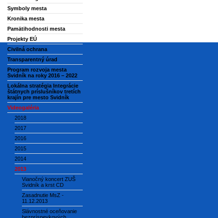
Symboly mesta
Kronika mesta
Pamätihodnosti mesta
Projekty EÚ
Civilná ochrana
Transparentný úrad
Program rozvoja mesta
Svidník na roky 2016 – 2022
Lokálna stratégia Integrácie
štátnych príslušníkov tretích
krajín pre mesto Svidník
Videogaléria
2018
2017
2016
2015
2014
2013
Vianočný koncert ZUŠ
Svidník a krst CD
Zasadnutie MsZ -
11.12.2013
Slávnostné oceňovanie
bezpríspevkových