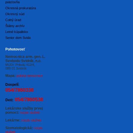
poisťovňa
Okresná prokuratúra
Okresný súd
Colný úrad
Štátny archív
Letné kúpalisko
Senior dom Svida
Pohotovosť
Nemocnica arm. gen. L.
Svobodu Svidník, n.o.
MUDr. Pribulu 412/4,
089 01 Svidník
Mapa:
poloha nemocnice
Dospelí:
054/7860338
054/7860538
Deti:
Lekárske služby prvej
pomoci:
rozpis služieb
Lekárne:
rozpis služieb
Stomatologická:
rozpis
služieb