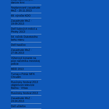
darcov krvi
Neplanované zasadnutie
MsZ - 20.11.2013
69. výročie KDO
Zasadnutie MsZ -
19.09.2013
Deň ľudových trdícií a
Pirohy 2013
54. ročník Dukelského
behu mieru
Deň hasičov
Zasadnutie MsZ -
27.06.2013
Výberové konanie na
post náčelníka mestskej
polície
MDD 2013
Turnaj o Pohár MFK
Chrudim
Rusínsky festival 2013
objektívom televízie
Bačka - Vrbas
Rusínsky festival 2013
Zasadnutie MsZ -
24.04.2013
Deň učiteľov