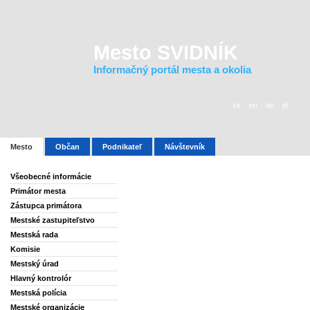
Mesto SVIDNÍK
Informačný portál mesta a okolia
sk
en
de
pl
Mesto
Občan
Podnikateľ
Návštevník
Všeobecné informácie
Primátor mesta
Zástupca primátora
Mestské zastupiteľstvo
Mestská rada
Komisie
Mestský úrad
Hlavný kontrolór
Mestská polícia
Mestské organizácie