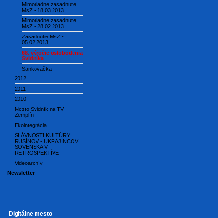
Mimoriadne zasadnutie
MsZ - 18.03.2013
Mimoriadne zasadnutie
MsZ - 28.02.2013
Zasadnutie MsZ -
05.02.2013
68. výročie oslobodenia
Svidníka
Sankovačka
2012
2011
2010
Mesto Svidník na TV
Zemplín
Ekointegrácia
SLÁVNOSTI KULTÚRY
RUSÍNOV - UKRAJINCOV
SOVENSKA V
RETROSPEKTÍVE
Videoarchív
Newsletter
Digitálne mesto