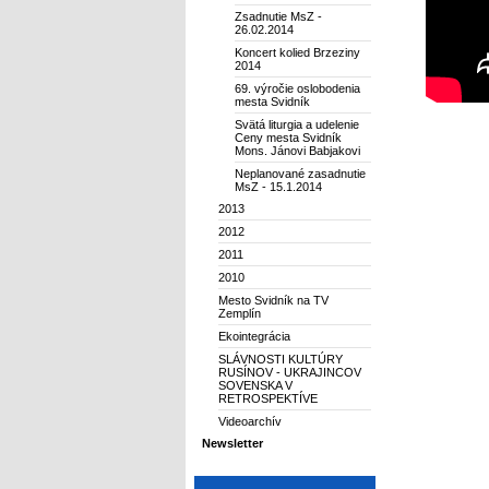
Zsadnutie MsZ -
26.02.2014
Koncert kolied Brzeziny
2014
69. výročie oslobodenia
mesta Svidník
Svätá liturgia a udelenie
Ceny mesta Svidník
Mons. Jánovi Babjakovi
Neplanované zasadnutie
MsZ - 15.1.2014
2013
2012
2011
2010
Mesto Svidník na TV
Zemplín
Ekointegrácia
SLÁVNOSTI KULTÚRY
RUSÍNOV - UKRAJINCOV
SOVENSKA V
RETROSPEKTÍVE
Videoarchív
Newsletter