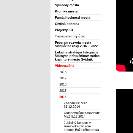
Symboly mesta
Kronika mesta
Pamätihodnosti mesta
Civilná ochrana
Projekty EÚ
Transparentný úrad
Program rozvoja mesta
Svidník na roky 2016 – 2022
Lokálna stratégia Integrácie
štátnych príslušníkov tretích
krajín pre mesto Svidník
Videogaléria
2018
2017
2016
2015
2014
Zasadnutie MsZ
31.12.2014
Ustanovujúce zasadnutie
MsZ 5.12.2014
Jubilejný koncert v
Rímskokatolíckom
kostole Božského srdca