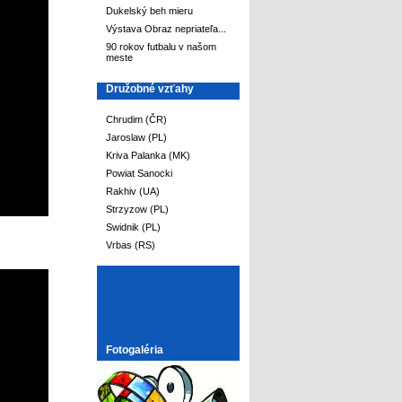
Dukelský beh mieru
Výstava Obraz nepriateľa...
90 rokov futbalu v našom
meste
Družobné vzťahy
Chrudim (ČR)
Jaroslaw (PL)
Kriva Palanka (MK)
Powiat Sanocki
Rakhiv (UA)
Strzyzow (PL)
Swidnik (PL)
Vrbas (RS)
Fotogaléria