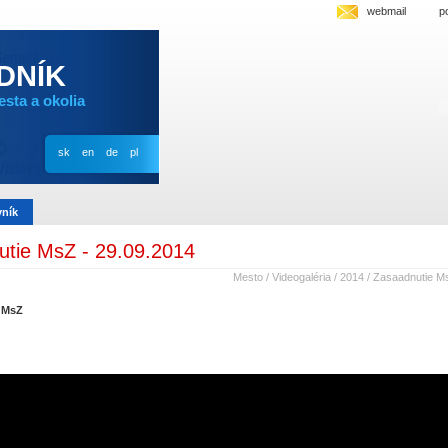
webmail
p
IDNÍK
sta a okolia
sk
en
de
pl
vník
tie MsZ - 29.09.2014
Mesto
/
Videogaléria
/
2014
/
Zasaadnutie Ms
e MsZ