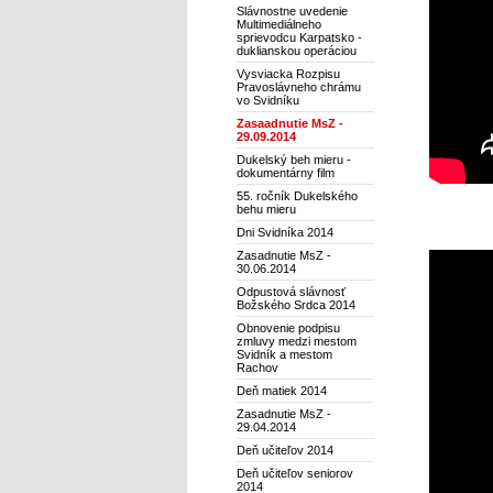
Slávnostne uvedenie
Multimediálneho
sprievodcu Karpatsko -
duklianskou operáciou
Vysviacka Rozpisu
Pravoslávneho chrámu
vo Svidníku
Zasaadnutie MsZ -
29.09.2014
Dukelský beh mieru -
dokumentárny film
55. ročník Dukelského
behu mieru
Dni Svidníka 2014
Zasadnutie MsZ -
30.06.2014
Odpustová slávnosť
Božského Srdca 2014
Obnovenie podpisu
zmluvy medzi mestom
Svidník a mestom
Rachov
Deň matiek 2014
Zasadnutie MsZ -
29.04.2014
Deň učiteľov 2014
Deň učiteľov seniorov
2014