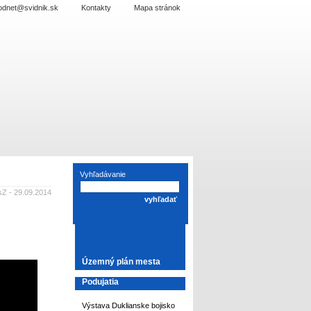
odnet@svidnik.sk
Kontakty
Mapa stránok
Vyhľadávanie
Z - 29.09.2014
Územný plán mesta
Podujatia
Výstava Duklianske bojisko