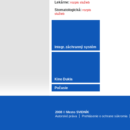
Lekárne:
rozpis služieb
Stomatologická:
rozpis
služieb
Integr. záchranný systém
Kino Dukla
Počasie
2008
©
Mesto SVIDNÍK
Autorské práva
Prehlásenie o ochrane súkromia