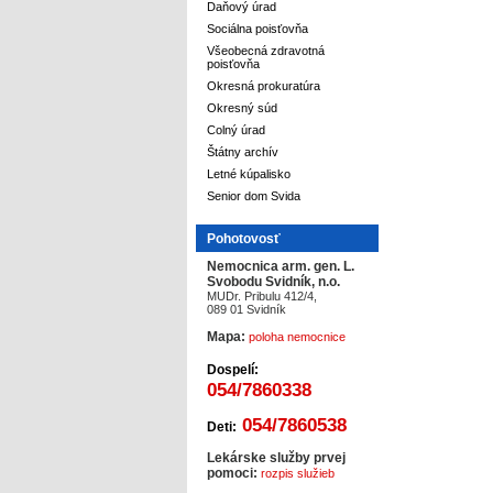
Daňový úrad
Sociálna poisťovňa
Všeobecná zdravotná
poisťovňa
Okresná prokuratúra
Okresný súd
Colný úrad
Štátny archív
Letné kúpalisko
Senior dom Svida
Pohotovosť
Nemocnica arm. gen. L.
Svobodu Svidník, n.o.
MUDr. Pribulu 412/4,
089 01 Svidník
Mapa:
poloha nemocnice
Dospelí:
054/7860338
054/7860538
Deti:
Lekárske služby prvej
pomoci:
rozpis služieb