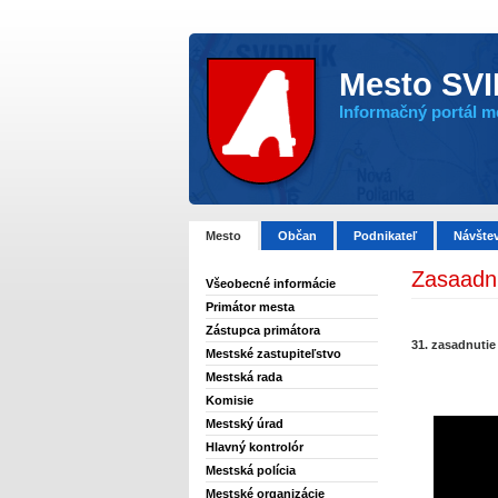
Mesto SV
Informačný portál me
Mesto
Občan
Podnikateľ
Návšte
Zasaadnu
Všeobecné informácie
Primátor mesta
Zástupca primátora
31. zasadnuti
Mestské zastupiteľstvo
Mestská rada
Komisie
Mestský úrad
Hlavný kontrolór
Mestská polícia
Mestské organizácie