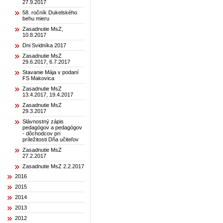
27.9.2017
58. ročník Dukelského
behu mieru
Zasadnutie MsZ,
10.8.2017
Dni Svidníka 2017
Zasadnutie MsZ
29.6.2017, 6.7.2017
Stavanie Mája v podaní
FS Makovica
Zasadnutie MsZ
13.4.2017, 19.4.2017
Zasadnutie MsZ
29.3.2017
Slávnostný zápis
pedagógov a pedagógov
- dôchodcov pri
príležitosti Dňa učiteľov
Zasadnutie MsZ
27.2.2017
Zasadnutie MsZ 2.2.2017
2016
2015
2014
2013
2012