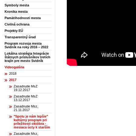
Symboly mesta
Kronika mesta
Pamätihodnosti mesta
Civilná ochrana
Projekty EÚ
Transparentný úrad
Program rozvoja mesta
Svidník na roky 2016 – 2022
Lokálna stratégia Integrácie
štátnych príslušníkov tretích
krajín pre mesto Svidník
Videogaléria
2018
2017
Zasadnutie MsZ
19.12.2017
Zasadnutie MsZ
13.12.2017
Zasadnutie Msz,
21.11.2017
"Spolu je nám lepšie"
kultúrny program pri
príležitosti októbra -
mesiaca úcty k starším
Zasadnutie Msz,