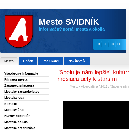
Mesto SVIDNÍK
Informačný portál mesta a okolia
sk
en
de
pl
Mesto
Občan
Podnikateľ
Návštevník
"Spolu je nám lepšie" kultúrn
Všeobecné informácie
mesiaca úcty k starším
Primátor mesta
Zástupca primátora
Mesto
/
Videogaléria
/
2017
/
"Spolu je nám
Mestské zastupiteľstvo
11.10.2017
Mestská rada
Komisie
Mestský úrad
Hlavný kontrolór
Mestská polícia
Mestské organizácie