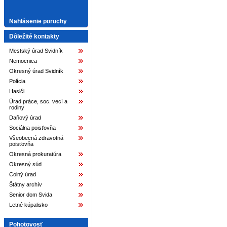
Nahlásenie poruchy
Dôležité kontakty
Mestský úrad Svidník
Nemocnica
Okresný úrad Svidník
Polícia
Hasiči
Úrad práce, soc. vecí a
rodiny
Daňový úrad
Sociálna poisťovňa
Všeobecná zdravotná
poisťovňa
Okresná prokuratúra
Okresný súd
Colný úrad
Štátny archív
Senior dom Svida
Letné kúpalisko
Pohotovosť