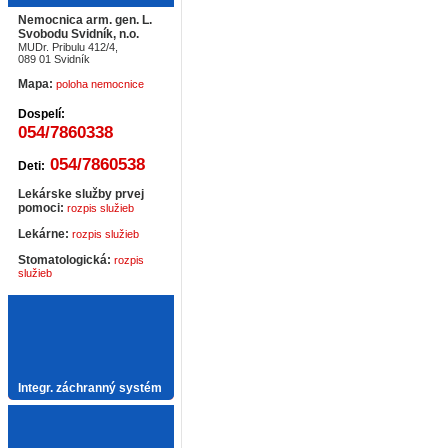
Nemocnica arm. gen. L.
Svobodu Svidník, n.o.
MUDr. Pribulu 412/4,
089 01 Svidník
Mapa:
poloha nemocnice
Dospelí:
054/7860338
054/7860538
Deti:
Lekárske služby prvej
pomoci:
rozpis služieb
Lekárne:
rozpis služieb
Stomatologická:
rozpis
služieb
Integr. záchranný systém