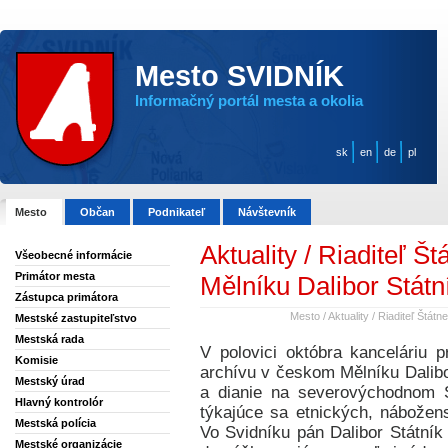
Mesto SVIDNÍK
Informačný portál mesta a okolia
sk
en
de
pl
Mesto
Občan
Podnikateľ
Návštevník
Aktuality
/ Riaditeľ Š
Všeobecné informácie
Primátor mesta
Mělníku Dalibor Státn
Zástupca primátora
Mesto
/
Aktuality
/
Riaditeľ Štátn
Mestské zastupiteľstvo
Mestská rada
V polovici októbra kanceláriu p
Komisie
archívu v českom Mělníku Dalibor
Mestský úrad
a dianie na severovýchodnom S
Hlavný kontrolór
týkajúce sa etnických, nábože
Mestská polícia
Vo Svidníku pán Dalibor Státník 
Mestské organizácie