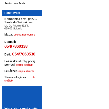
Senior dom Svida
Pohotovosť
Nemocnica arm. gen. L.
Svobodu Svidník, n.o.
MUDr. Pribulu 412/4,
089 01 Svidník
Mapa:
poloha nemocnice
Dospelí:
054/7860338
054/7860538
Deti:
Lekárske služby prvej
pomoci:
rozpis služieb
Lekárne:
rozpis služieb
Stomatologická:
rozpis
služieb
Integr. záchranný systém