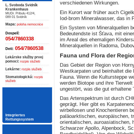
verschiedenen Wirkungen.
L. Svoboda Svidník
Krankenhaus
Ein Kurort war früher auch Cigelk
MUDr. Pribulu 412/4,
089 01 Svidník
Iod-brom Mineralwasser, das in F
Mapa:
poloha nemocnice
Ein System von Mineralquellen be
Bedeutendste ist Šťava, mit eine
Dospelí:
054/7860338
im Areal des ehemaligen Kinders
Mineralquellen in Radoma, Dubov
054/7860538
Deti:
Fauna und Flora der Regio
Lekárske služby prvej
pomoci:
rozpis služieb
Das Gebiet der Region von Horny
Lekárne:
rozpis služieb
Westkarpaten und beinhaltet die
Fauna. Wenn die Kultursteppe wes
Stomatologická:
rozpis
služieb
werden Biotope und ihre Tierwelt 
ungestört, was die gut erhaltene T
Das Artenspektrum ist durch CH
geprägt. Hier gibt es Karpatene
wirbellosen und Knochentieren be
Integriertes
paläoarktischen, europäischen, t
Rettungssystem
orientalischen, auroasiatischen, 
Schwarzer Apollo, Alpenbock, Sch