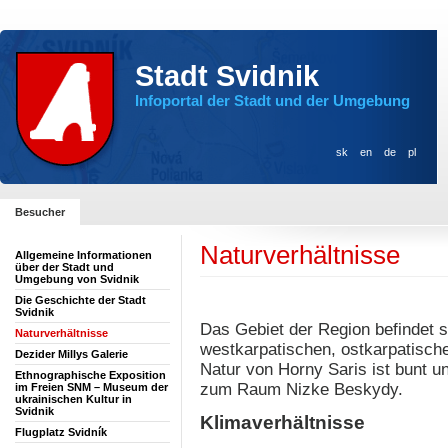
Stadt Svidnik
Infoportal der Stadt und der Umgebung
sk
en
de
pl
Besucher
Naturverhältnisse
Allgemeine Informationen
über der Stadt und
Umgebung von Svidnik
Die Geschichte der Stadt
Svidnik
Das Gebiet der Region befindet 
Naturverhältnisse
westkarpatischen, ostkarpatisch
Dezider Millys Galerie
Natur von Horny Saris ist bunt un
Ethnographische Exposition
zum Raum Nizke Beskydy.
im Freien SNM – Museum der
ukrainischen Kultur in
Svidnik
Klimaverhältnisse
Flugplatz Svidník