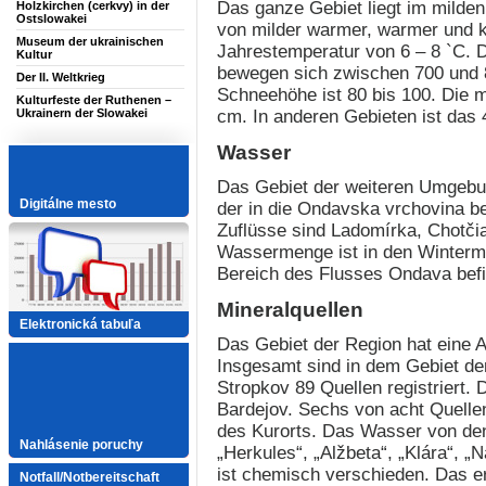
Das ganze Gebiet liegt im milden
Holzkirchen (cerkvy) in der
Ostslowakei
von milder warmer, warmer und kal
Museum der ukrainischen
Jahrestemperatur von 6 – 8 `C. D
Kultur
bewegen sich zwischen 700 und 8
Der II. Weltkrieg
Schneehöhe ist 80 bis 100. Die m
Kulturfeste der Ruthenen –
cm. In anderen Gebieten ist das
Ukrainern der Slowakei
Wasser
Das Gebiet der weiteren Umgebu
Digitálne mesto
der in die Ondavska vrchovina 
Zuflüsse sind Ladomírka, Chotčia
Wassermenge ist in den Wintermo
Bereich des Flusses Ondava bef
Mineralquellen
Elektronická tabuľa
Das Gebiet der Region hat eine A
Insgesamt sind in dem Gebiet de
Stropkov 89 Quellen registriert. 
Bardejov. Sechs von acht Quellen
des Kurorts. Das Wasser von den
Nahlásenie poruchy
„Herkules“, „Alžbeta“, „Klára“, „
ist chemisch verschieden. Das e
Notfall/Notbereitschaft