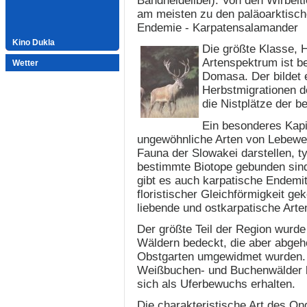
Bandheidelibel). Von den Wirbelti
am meisten zu den paläoarktisch
Endemie - Karpatensalamander
Kino Dukla
Die größte Klasse, H
Artenspektrum ist b
Wetter
Domasa. Der bildet 
Herbstmigrationen de
die Nistplätze der 
Ein besonderes Kapit
ungewöhnliche Arten von Lebewes
Fauna der Slowakei darstellen, tyr
bestimmte Biotope gebunden sind
gibt es auch karpatische Endemi
floristischer Gleichförmigkeit 
liebende und ostkarpatische Arten
Der größte Teil der Region wurde 
Wäldern bedeckt, die aber abgeh
Obstgarten umgewidmet wurden. 
Weißbuchen- und Buchenwälder b
sich als Uferbewuchs erhalten.
Die charakteristische Art des Ond